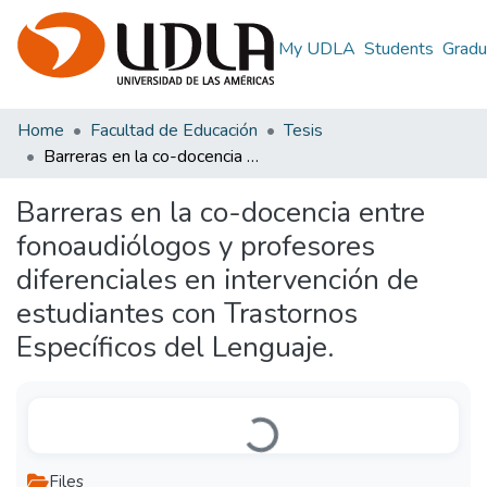
My UDLA
Students
Gradu
Home
Facultad de Educación
Tesis
Barreras en la co-docencia entre fonoaudiólogos y profesores diferenciales en intervención de estudiantes con Trastornos Específicos del Lenguaje.
Barreras en la co-docencia entre
fonoaudiólogos y profesores
diferenciales en intervención de
estudiantes con Trastornos
Específicos del Lenguaje.
Loading...
Files