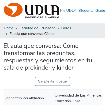
My UDLA
Students
Gradu
Home
Facultad de Educación
Libros
El aula que conversa: Cómo transformar las preguntas, respuestas y seguimientos en tu sala de prekínder y kínder
El aula que conversa: Cómo
transformar las preguntas,
respuestas y seguimientos en tu
sala de prekínder y kínder
Simple item page
Universidad de Las Américas, 
dc.contributor.affiliation
Educación, Chile