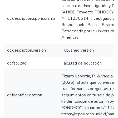
Nacional de Investigación y De
(ANID), Proyecto FONDECYT de
dc.description.sponsorship
N° 11230614. Investigadora
Responsable: Paulina Pizarro L
Patrocinado por la Universidad
Américas.
dc.description.version
Published version
dc.facultad
Facultad de educación
Pizarro Laborda, P., & Varela Ri
(2026). El aula que conversa:
transformar las preguntas, res
dc.identifier.citation
seguimientos en tu sala de pre
kínder. Edición de autor. Proye
FONDECYT Iniciación N° 112
https://repositorio.udla.cl/han