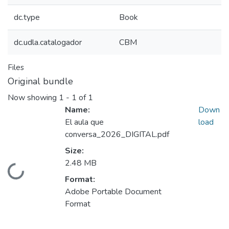
dc.type
Book
dc.udla.catalogador
CBM
Files
Original bundle
Now showing
1 - 1 of 1
Name:
Down
El aula que
load
conversa_2026_DIGITAL.pdf
Size:
2.48 MB
Loading...
Format:
Adobe Portable Document
Format