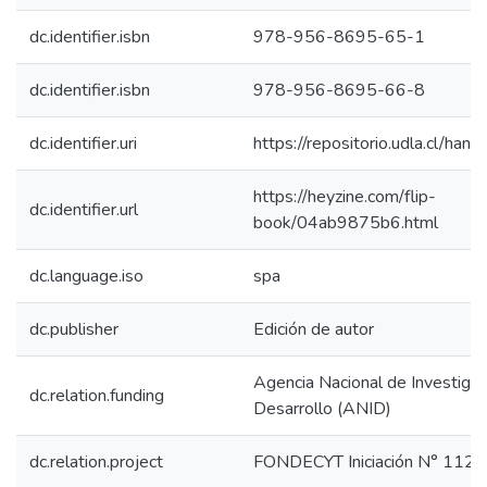
dc.identifier.isbn
978-956-8695-65-1
dc.identifier.isbn
978-956-8695-66-8
dc.identifier.uri
https://repositorio.udla.cl/han
https://heyzine.com/flip-
dc.identifier.url
book/04ab9875b6.html
dc.language.iso
spa
dc.publisher
Edición de autor
Agencia Nacional de Investigac
dc.relation.funding
Desarrollo (ANID)
dc.relation.project
FONDECYT Iniciación N° 112