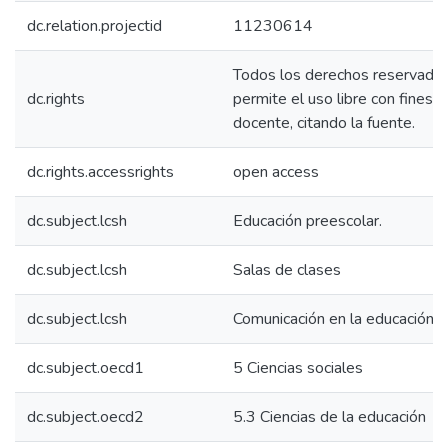
dc.relation.projectid
11230614
Todos los derechos reservados
dc.rights
permite el uso libre con fines 
docente, citando la fuente.
dc.rights.accessrights
open access
dc.subject.lcsh
Educación preescolar.
dc.subject.lcsh
Salas de clases
dc.subject.lcsh
Comunicación en la educación.
dc.subject.oecd1
5 Ciencias sociales
dc.subject.oecd2
5.3 Ciencias de la educación