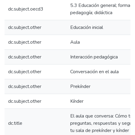
5.3 Educación general; formaci
dc.subject.oecd3
pedagogía; didáctica
dc.subject.other
Educación inicial
dc.subject.other
Aula
dc.subject.other
Interacción pedagógica
dc.subject.other
Conversación en el aula
dc.subject.other
Prekínder
dc.subject.other
Kínder
El aula que conversa: Cómo tra
dc.title
preguntas, respuestas y segui
tu sala de prekínder y kínder