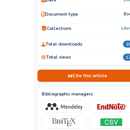
Bo
Document type
Libr
Collections
Total downloads
2
Total views
1
Cite this article
Bibliographic managers