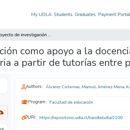
My UDLA
Students
Graduates
Payment Porta
Proyecto de investigación como apoyo a la docencia: Fortalecimiento de la docencia universitaria a partir de tutorías entre pares docentes
ción como apoyo a la docenci
ria a partir de tutorías entre
Authors
Álvarez Cisternas, Marisol
,
Jiménez Mena, K
Program
Facultad de educación
URI
https://repositorio.udla.cl/handle/udla/2100
26