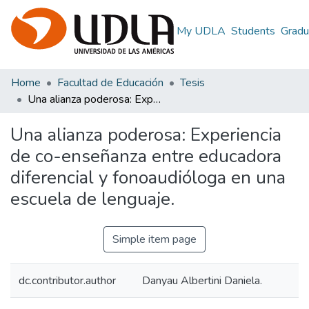
My UDLA
Students
Gradu
Home
Facultad de Educación
Tesis
Una alianza poderosa: Experiencia de co-enseñanza entre educadora diferencial y fonoaudióloga en una escuela de lenguaje.
Una alianza poderosa: Experiencia
de co-enseñanza entre educadora
diferencial y fonoaudióloga en una
escuela de lenguaje.
Simple item page
dc.contributor.author
Danyau Albertini Daniela.