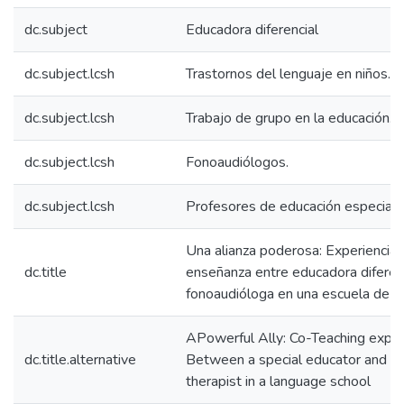
dc.subject
Educadora diferencial
dc.subject.lcsh
Trastornos del lenguaje en niños.
dc.subject.lcsh
Trabajo de grupo en la educación.
dc.subject.lcsh
Fonoaudiólogos.
dc.subject.lcsh
Profesores de educación especial.
Una alianza poderosa: Experiencia 
dc.title
enseñanza entre educadora diferenc
fonoaudióloga en una escuela de l
APowerful Ally: Co-Teaching expe
dc.title.alternative
Between a special educator and a
therapist in a language school