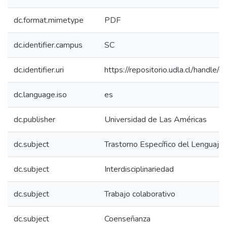
dc.format.mimetype
PDF
dc.identifier.campus
SC
dc.identifier.uri
https://repositorio.udla.cl/handle/
dc.language.iso
es
dc.publisher
Universidad de Las Américas
dc.subject
Trastorno Específico del Lenguaje
dc.subject
Interdisciplinariedad
dc.subject
Trabajo colaborativo
dc.subject
Coenseñanza